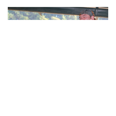
Dos Perros en directo
La mayoría de nuestras actuaciones las realizamos en
la provincia de Ávila y colindantes (Segovia, Salamanca,
Valladolid, Madrid, Toledo…), aunque también
disfrutamos cuando se nos ofrece la ocasión de salir a
lugares algo más alejados.